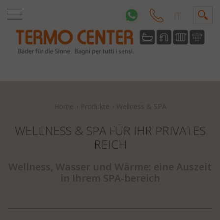
IT
Home
Produkte
Wellness & SPA
WELLNESS & SPA FÜR IHR PRIVATES
REICH
Wellness, Wasser und Wärme: eine Auszeit
in Ihrem SPA-bereich