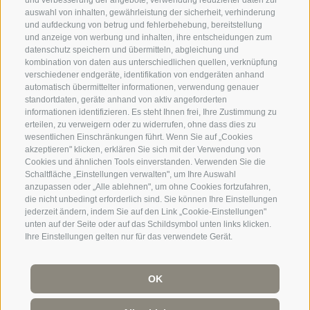
und verbesserung der angebote, verwendung reduzierter daten zur
auswahl von inhalten, gewährleistung der sicherheit, verhinderung
und aufdeckung von betrug und fehlerbehebung, bereitstellung
+39 0471 971007
und anzeige von werbung und inhalten, ihre entscheidungen zum
datenschutz speichern und übermitteln, abgleichung und
info@termocenter.com
kombination von daten aus unterschiedlichen quellen, verknüpfung
verschiedener endgeräte, identifikation von endgeräten anhand
+39 0471 971007
automatisch übermittelter informationen, verwendung genauer
standortdaten, geräte anhand von aktiv angeforderten
informationen identifizieren. Es steht Ihnen frei, Ihre Zustimmung zu
erteilen, zu verweigern oder zu widerrufen, ohne dass dies zu
+
wesentlichen Einschränkungen führt. Wenn Sie auf „Cookies
akzeptieren" klicken, erklären Sie sich mit der Verwendung von
−
Cookies und ähnlichen Tools einverstanden. Verwenden Sie die
Schaltfläche „Einstellungen verwalten", um Ihre Auswahl
anzupassen oder „Alle ablehnen", um ohne Cookies fortzufahren,
die nicht unbedingt erforderlich sind. Sie können Ihre Einstellungen
jederzeit ändern, indem Sie auf den Link „Cookie-Einstellungen"
unten auf der Seite oder auf das Schildsymbol unten links klicken.
Ihre Einstellungen gelten nur für das verwendete Gerät.
©
OpenStreetMap
contributors
OK
IMPRESSUM
SITEMAP
VERKAUFSBEDINGUNGEN
DOWNLOADS
COOKIE-RICHTLINIE
|
PRIVACY
|
Cookie Präferenzen
UID IT 02418060212