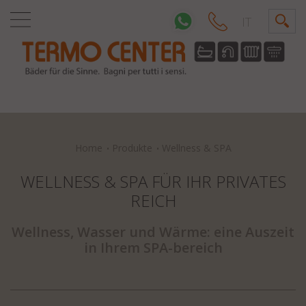
IT
Home
Produkte
Wellness & SPA
WELLNESS & SPA FÜR IHR PRIVATES
REICH
Wellness, Wasser und Wärme: eine Auszeit
in Ihrem SPA-bereich