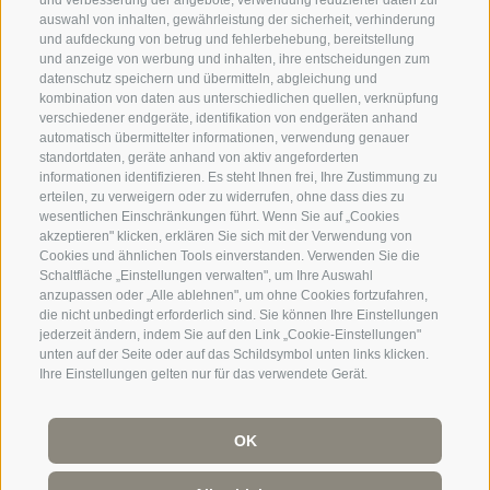
und verbesserung der angebote, verwendung reduzierter daten zur
auswahl von inhalten, gewährleistung der sicherheit, verhinderung
und aufdeckung von betrug und fehlerbehebung, bereitstellung
+39 0471 971007
und anzeige von werbung und inhalten, ihre entscheidungen zum
datenschutz speichern und übermitteln, abgleichung und
info@termocenter.com
kombination von daten aus unterschiedlichen quellen, verknüpfung
verschiedener endgeräte, identifikation von endgeräten anhand
+39 0471 971007
automatisch übermittelter informationen, verwendung genauer
standortdaten, geräte anhand von aktiv angeforderten
informationen identifizieren. Es steht Ihnen frei, Ihre Zustimmung zu
erteilen, zu verweigern oder zu widerrufen, ohne dass dies zu
+
wesentlichen Einschränkungen führt. Wenn Sie auf „Cookies
akzeptieren" klicken, erklären Sie sich mit der Verwendung von
−
Cookies und ähnlichen Tools einverstanden. Verwenden Sie die
Schaltfläche „Einstellungen verwalten", um Ihre Auswahl
anzupassen oder „Alle ablehnen", um ohne Cookies fortzufahren,
die nicht unbedingt erforderlich sind. Sie können Ihre Einstellungen
jederzeit ändern, indem Sie auf den Link „Cookie-Einstellungen"
unten auf der Seite oder auf das Schildsymbol unten links klicken.
Ihre Einstellungen gelten nur für das verwendete Gerät.
©
OpenStreetMap
contributors
OK
IMPRESSUM
SITEMAP
VERKAUFSBEDINGUNGEN
DOWNLOADS
COOKIE-RICHTLINIE
|
PRIVACY
|
Cookie Präferenzen
UID IT 02418060212