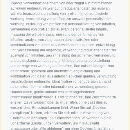
Zwecke verwenden: speichern von oder zugriff auf informationen
Samstag nach Terminvereinbarung ( tel. 0471-
auf einem endgerät, verwendung reduzierter daten zur auswahl
971007)
von werbeanzeigen, erstellung von profilen für personalisierte
werbung, verwendung von profilen zur auswahl personalisierter
Öffnungszeiten Magazin/Warenabholung
werbung, erstellung von profilen zur personalisierung von inhalten,
verwendung von profilen zur auswahl personalisierter inhalte,
Mo - Fr
7.30 - 12.00 | 13.30 - 17.00
messung der werbeleistung, messung der performance von
inhalten, analyse von zielgruppen durch statistiken oder
Termocenter OHG
Mayr-Nusser-Str. 24
kombinationen von daten aus verschiedenen quellen, entwicklung
I - 39100 Bozen
und verbesserung der angebote, verwendung reduzierter daten zur
auswahl von inhalten, gewährleistung der sicherheit, verhinderung
und aufdeckung von betrug und fehlerbehebung, bereitstellung
+39 0471 971007
und anzeige von werbung und inhalten, ihre entscheidungen zum
datenschutz speichern und übermitteln, abgleichung und
info@termocenter.com
kombination von daten aus unterschiedlichen quellen, verknüpfung
verschiedener endgeräte, identifikation von endgeräten anhand
+39 0471 971007
automatisch übermittelter informationen, verwendung genauer
standortdaten, geräte anhand von aktiv angeforderten
informationen identifizieren. Es steht Ihnen frei, Ihre Zustimmung zu
erteilen, zu verweigern oder zu widerrufen, ohne dass dies zu
+
wesentlichen Einschränkungen führt. Wenn Sie auf „Cookies
akzeptieren" klicken, erklären Sie sich mit der Verwendung von
−
Cookies und ähnlichen Tools einverstanden. Verwenden Sie die
Schaltfläche „Einstellungen verwalten", um Ihre Auswahl
anzupassen oder „Alle ablehnen", um ohne Cookies fortzufahren,