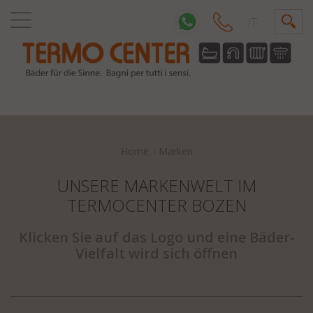
IT
Home
Marken
UNSERE MARKENWELT IM
TERMOCENTER BOZEN
Klicken Sie auf das Logo und eine Bäder-
Vielfalt wird sich öffnen