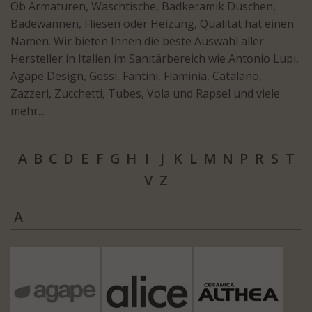
Ob Armaturen, Waschtische, Badkeramik Duschen,
Badewannen, Fliesen oder Heizung, Qualität hat einen
Namen. Wir bieten Ihnen die beste Auswahl aller
Hersteller in Italien im Sanitärbereich wie Antonio Lupi,
Agape Design, Gessi, Fantini, Flaminia, Catalano,
Zazzeri, Zucchetti, Tubes, Vola und Rapsel und viele
mehr...
A
B
C
D
E
F
G
H
I
J
K
L
M
N
P
R
S
T
V
Z
A