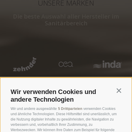
UNSERE MARKEN
Die beste Auswahl aller Hersteller im
Sanitärbereich
Wir verwenden Cookies und
Continu
andere Technologien
Wir und andere ausgewählte
5 Drittparteien
verwenden Cookies
und ähnliche Technologien. Diese Hilfsmittel sind unerlässlich, um
Öffnungszeiten Ausstellung
die Nutzung digitaler Inhalte zu gewährleisten, die Navigation zu
verbessern und, vorbehaltlich Ihrer Zustimmung, zu
Mo - Fr
8.00 - 12.00 | 14.00 - 18.30
Werbezwecken. Wir können Ihre Daten zum Beispiel für folgende