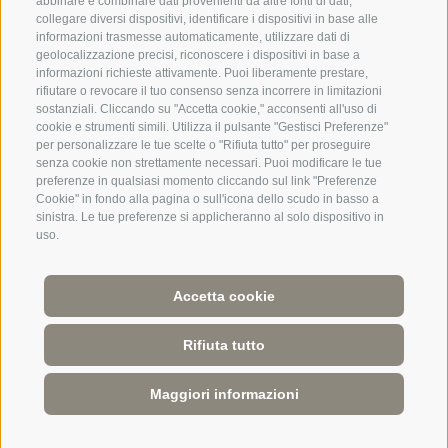
abbinare e combinare dati provenienti da altre fonti di dati,
+39 0471 971007
collegare diversi dispositivi, identificare i dispositivi in base alle
informazioni trasmesse automaticamente, utilizzare dati di
geolocalizzazione precisi, riconoscere i dispositivi in base a
informazioni richieste attivamente. Puoi liberamente prestare,
+
rifiutare o revocare il tuo consenso senza incorrere in limitazioni
sostanziali. Cliccando su "Accetta cookie," acconsenti all'uso di
−
cookie e strumenti simili. Utilizza il pulsante "Gestisci Preferenze"
per personalizzare le tue scelte o "Rifiuta tutto" per proseguire
senza cookie non strettamente necessari. Puoi modificare le tue
preferenze in qualsiasi momento cliccando sul link "Preferenze
Cookie" in fondo alla pagina o sull'icona dello scudo in basso a
sinistra. Le tue preferenze si applicheranno al solo dispositivo in
uso.
©
OpenStreetMap
contributors
Accetta cookie
CREDITS
MAPPA DEL SITO
CONDIZIONI COMMERCIALI
DOWNLOAD
COOKIE POLICY
|
PRIVACY
|
Preferenze Cookies
UID IT 02418060212
Rifiuta tutto
Maggiori informazioni
RESTA INFORMATO E
SEGUICI