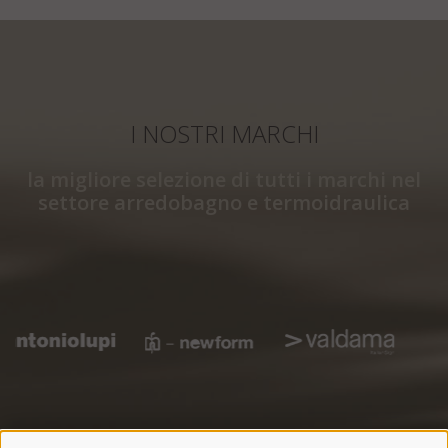
I NOSTRI MARCHI
la migliore selezione di tutti i marchi nel
settore arredobagno e termoidraulica