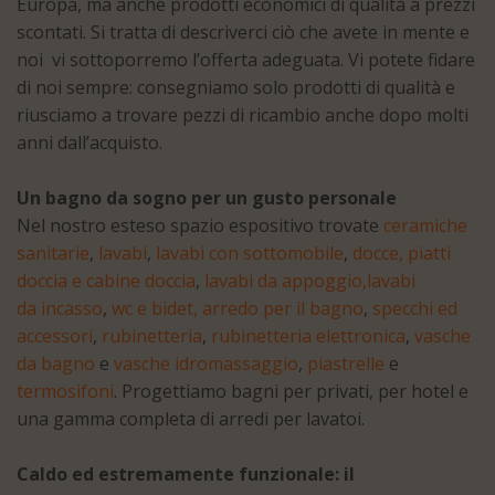
Europa, ma anche prodotti economici di qualità a prezzi
scontati. Si tratta di descriverci ciò che avete in mente e
noi vi sottoporremo l’offerta adeguata. Vi potete fidare
di noi sempre: consegniamo solo prodotti di qualità e
riusciamo a trovare pezzi di ricambio anche dopo molti
anni dall’acquisto.
Un bagno da sogno per un gusto personale
Nel nostro esteso spazio espositivo trovate
ceramiche
sanitarie
,
lavabi
,
lavabi con sottomobile
,
docce, piatti
doccia e cabine doccia
,
lavabi
da appoggio,
lavabi
da incasso
,
wc e bidet,
arredo per il bagno
,
specchi ed
accessori
,
rubinetteria
,
rubinetteria elettronica
,
vasche
da bagno
e
vasche idromassaggio
,
piastrelle
e
termosifoni
. Progettiamo bagni per privati, per hotel e
una gamma completa di arredi per lavatoi.
Caldo ed estremamente funzionale: il