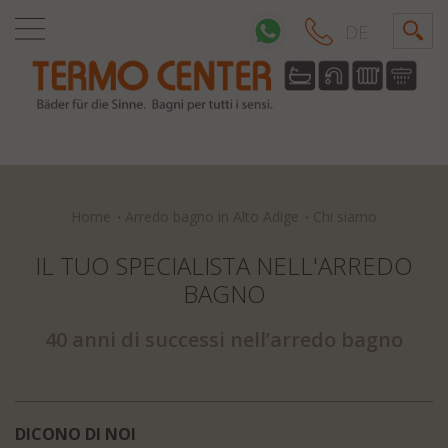
DE
Home
Arredo bagno in Alto Adige
Chi siamo
IL TUO SPECIALISTA NELL'ARREDO
BAGNO
40 anni di successi nell’arredo bagno
DICONO DI NOI