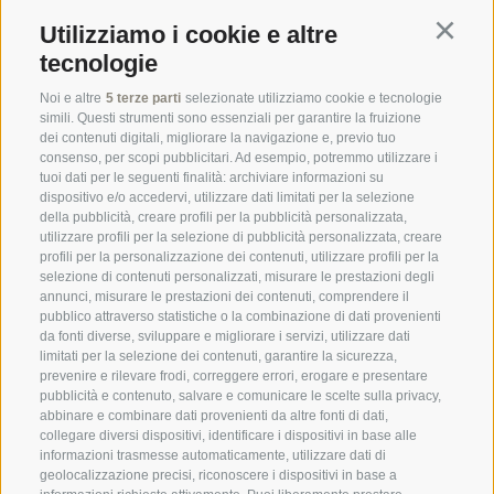
Utilizziamo i cookie e altre
Continu
tecnologie
Orari di apertura esposizione
Noi e altre
5 terze parti
selezionate utilizziamo cookie e tecnologie
simili. Questi strumenti sono essenziali per garantire la fruizione
Lu - Ve
8.00 - 12.00 | 14.00 - 18.30
dei contenuti digitali, migliorare la navigazione e, previo tuo
Sabato su appuntamento (tel 0471-971007)
consenso, per scopi pubblicitari. Ad esempio, potremmo utilizzare i
tuoi dati per le seguenti finalità: archiviare informazioni su
Orari di apertura magazzino/ritiro merce
dispositivo e/o accedervi, utilizzare dati limitati per la selezione
della pubblicità, creare profili per la pubblicità personalizzata,
Lu - Ve
7.30 - 12.00 |13.0 - 17.00
utilizzare profili per la selezione di pubblicità personalizzata, creare
profili per la personalizzazione dei contenuti, utilizzare profili per la
Termocenter SNC
Via Mayr Nusser 24
selezione di contenuti personalizzati, misurare le prestazioni degli
I - 39100 Bolzano
annunci, misurare le prestazioni dei contenuti, comprendere il
pubblico attraverso statistiche o la combinazione di dati provenienti
da fonti diverse, sviluppare e migliorare i servizi, utilizzare dati
+39 0471 971007
limitati per la selezione dei contenuti, garantire la sicurezza,
prevenire e rilevare frodi, correggere errori, erogare e presentare
info@termocenter.com
pubblicità e contenuto, salvare e comunicare le scelte sulla privacy,
abbinare e combinare dati provenienti da altre fonti di dati,
+39 0471 971007
collegare diversi dispositivi, identificare i dispositivi in base alle
informazioni trasmesse automaticamente, utilizzare dati di
geolocalizzazione precisi, riconoscere i dispositivi in base a