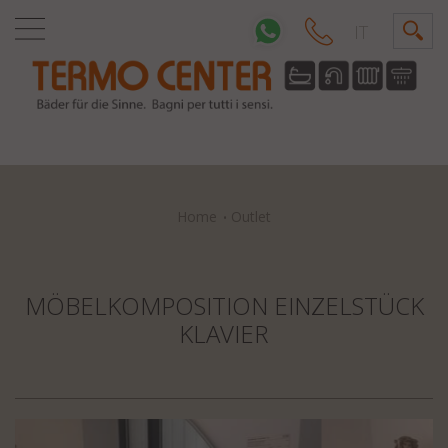
IT
Home
Outlet
MÖBELKOMPOSITION EINZELSTÜCK
KLAVIER