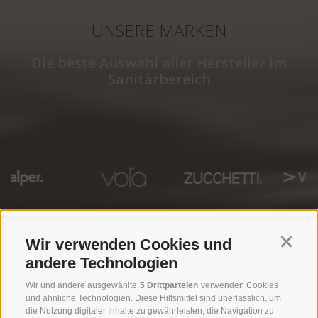
UNSERE MARKEN
Die beste Auswahl aller Hersteller im
Sanitärbereich
Wir verwenden Cookies und
Continu
andere Technologien
Wir und andere ausgewählte
5 Drittparteien
verwenden Cookies
und ähnliche Technologien. Diese Hilfsmittel sind unerlässlich, um
Öffnungszeiten Ausstellung
die Nutzung digitaler Inhalte zu gewährleisten, die Navigation zu