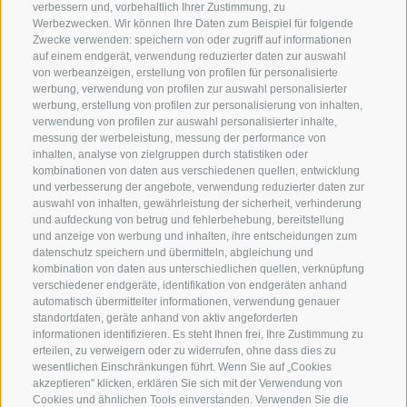
verbessern und, vorbehaltlich Ihrer Zustimmung, zu
Mo - Fr
8.00 - 12.00 | 14.00 - 18.30
Werbezwecken. Wir können Ihre Daten zum Beispiel für folgende
Zwecke verwenden: speichern von oder zugriff auf informationen
Samstag nach Terminvereinbarung ( tel. 0471-
auf einem endgerät, verwendung reduzierter daten zur auswahl
971007)
von werbeanzeigen, erstellung von profilen für personalisierte
werbung, verwendung von profilen zur auswahl personalisierter
Öffnungszeiten Magazin/Warenabholung
werbung, erstellung von profilen zur personalisierung von inhalten,
verwendung von profilen zur auswahl personalisierter inhalte,
Mo - Fr
7.30 - 12.00 | 13.30 - 17.00
messung der werbeleistung, messung der performance von
inhalten, analyse von zielgruppen durch statistiken oder
Termocenter OHG
Mayr-Nusser-Str. 24
kombinationen von daten aus verschiedenen quellen, entwicklung
I - 39100 Bozen
und verbesserung der angebote, verwendung reduzierter daten zur
auswahl von inhalten, gewährleistung der sicherheit, verhinderung
und aufdeckung von betrug und fehlerbehebung, bereitstellung
+39 0471 971007
und anzeige von werbung und inhalten, ihre entscheidungen zum
datenschutz speichern und übermitteln, abgleichung und
info@termocenter.com
kombination von daten aus unterschiedlichen quellen, verknüpfung
verschiedener endgeräte, identifikation von endgeräten anhand
+39 0471 971007
automatisch übermittelter informationen, verwendung genauer
standortdaten, geräte anhand von aktiv angeforderten
informationen identifizieren. Es steht Ihnen frei, Ihre Zustimmung zu
erteilen, zu verweigern oder zu widerrufen, ohne dass dies zu
+
wesentlichen Einschränkungen führt. Wenn Sie auf „Cookies
akzeptieren" klicken, erklären Sie sich mit der Verwendung von
−
Cookies und ähnlichen Tools einverstanden. Verwenden Sie die