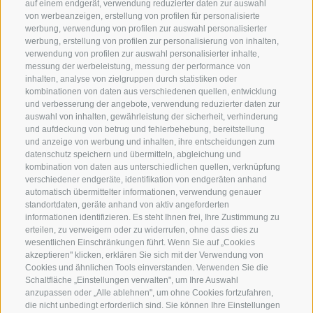
auf einem endgerät, verwendung reduzierter daten zur auswahl
971007)
von werbeanzeigen, erstellung von profilen für personalisierte
werbung, verwendung von profilen zur auswahl personalisierter
Öffnungszeiten Magazin/Warenabholung
werbung, erstellung von profilen zur personalisierung von inhalten,
verwendung von profilen zur auswahl personalisierter inhalte,
Mo - Fr
7.30 - 12.00 | 13.30 - 17.00
messung der werbeleistung, messung der performance von
inhalten, analyse von zielgruppen durch statistiken oder
Termocenter OHG
Mayr-Nusser-Str. 24
kombinationen von daten aus verschiedenen quellen, entwicklung
I - 39100 Bozen
und verbesserung der angebote, verwendung reduzierter daten zur
auswahl von inhalten, gewährleistung der sicherheit, verhinderung
und aufdeckung von betrug und fehlerbehebung, bereitstellung
+39 0471 971007
und anzeige von werbung und inhalten, ihre entscheidungen zum
datenschutz speichern und übermitteln, abgleichung und
info@termocenter.com
kombination von daten aus unterschiedlichen quellen, verknüpfung
verschiedener endgeräte, identifikation von endgeräten anhand
+39 0471 971007
automatisch übermittelter informationen, verwendung genauer
standortdaten, geräte anhand von aktiv angeforderten
informationen identifizieren. Es steht Ihnen frei, Ihre Zustimmung zu
erteilen, zu verweigern oder zu widerrufen, ohne dass dies zu
+
wesentlichen Einschränkungen führt. Wenn Sie auf „Cookies
akzeptieren" klicken, erklären Sie sich mit der Verwendung von
−
Cookies und ähnlichen Tools einverstanden. Verwenden Sie die
Schaltfläche „Einstellungen verwalten", um Ihre Auswahl
anzupassen oder „Alle ablehnen", um ohne Cookies fortzufahren,
die nicht unbedingt erforderlich sind. Sie können Ihre Einstellungen