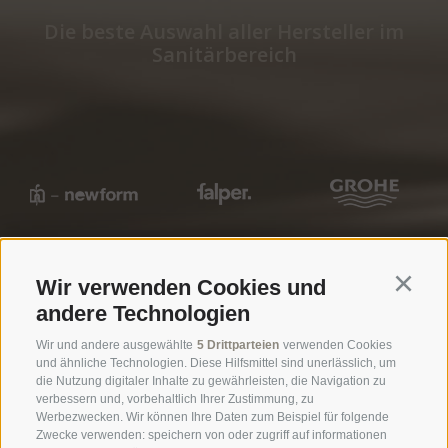
Die beste Auswahl aller Hersteller im
Sanitärbereich
Wir verwenden Cookies und
Continu
andere Technologien
Wir und andere ausgewählte
5 Drittparteien
verwenden Cookies
und ähnliche Technologien. Diese Hilfsmittel sind unerlässlich, um
Öffnungszeiten Ausstellung
die Nutzung digitaler Inhalte zu gewährleisten, die Navigation zu
verbessern und, vorbehaltlich Ihrer Zustimmung, zu
Mo - Fr
8.00 - 12.00 | 14.00 - 18.30
Werbezwecken. Wir können Ihre Daten zum Beispiel für folgende
Zwecke verwenden: speichern von oder zugriff auf informationen
Samstag nach Terminvereinbarung ( tel. 0471-