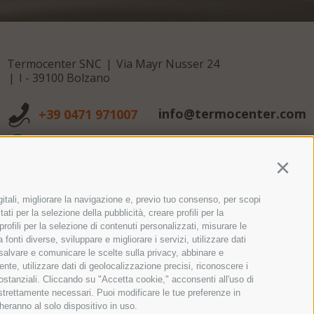
Termocenter SNC
Via Mayr Nusser 24
I - 39100 Bolzano
info@termocenter.com
+39 0471 971007
+39 0471 971007
Continu
gitali, migliorare la navigazione e, previo tuo consenso, per scopi
ati per la selezione della pubblicità, creare profili per la
 profili per la selezione di contenuti personalizzati, misurare le
onti diverse, sviluppare e migliorare i servizi, utilizzare dati
, salvare e comunicare le scelte sulla privacy, abbinare e
ente, utilizzare dati di geolocalizzazione precisi, riconoscere i
sostanziali. Cliccando su "Accetta cookie," acconsenti all'uso di
 strettamente necessari. Puoi modificare le tue preferenze in
heranno al solo dispositivo in uso.