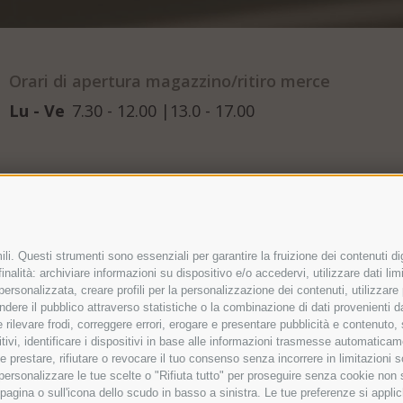
Orari di apertura magazzino/ritiro merce
Lu - Ve
7.30 - 12.00 |13.0 - 17.00
li. Questi strumenti sono essenziali per garantire la fruizione dei contenuti di
nalità: archiviare informazioni su dispositivo e/o accedervi, utilizzare dati limit
 personalizzata, creare profili per la personalizzazione dei contenuti, utilizzare
ere il pubblico attraverso statistiche o la combinazione di dati provenienti da f
 e rilevare frodi, correggere errori, erogare e presentare pubblicità e contenuto
itivi, identificare i dispositivi in base alle informazioni trasmesse automaticam
e prestare, rifiutare o revocare il tuo consenso senza incorrere in limitazioni 
r personalizzare le tue scelte o "Rifiuta tutto" per proseguire senza cookie non
agina o sull'icona dello scudo in basso a sinistra. Le tue preferenze si applic