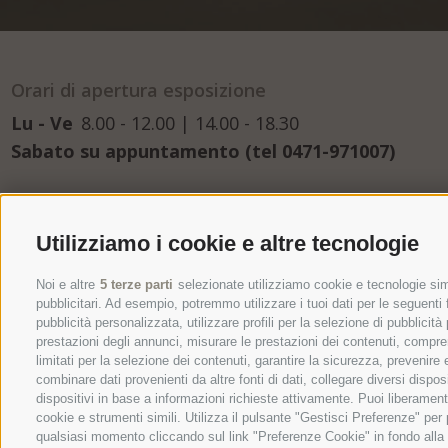
Orari di apertura esposizione
Lu - Ve
8.00 - 12.00 | 14.00 - 18.30
Sabato su appuntamento (tel 0471-971007)
Utilizziamo i cookie e altre tecnologie
+
Noi e altre
5 terze parti
selezionate utilizziamo cookie e tecnologie simi
pubblicitari. Ad esempio, potremmo utilizzare i tuoi dati per le seguenti fi
−
pubblicità personalizzata, utilizzare profili per la selezione di pubblicità
prestazioni degli annunci, misurare le prestazioni dei contenuti, comprend
limitati per la selezione dei contenuti, garantire la sicurezza, prevenire
combinare dati provenienti da altre fonti di dati, collegare diversi dispos
dispositivi in base a informazioni richieste attivamente. Puoi liberament
cookie e strumenti simili. Utilizza il pulsante "Gestisci Preferenze" pe
qualsiasi momento cliccando sul link "Preferenze Cookie" in fondo alla p