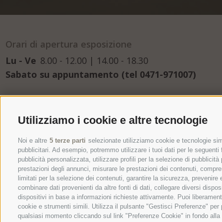
Orari di apertura esposizione
Lu - Ve
8.00 - 12.00 | 14.00 - 18.30
Sabato su appuntamento (tel 0471-971007)
Utilizziamo i cookie e altre tecnologie
+
Noi e altre
5 terze parti
selezionate utilizziamo cookie e tecnologie simi
pubblicitari. Ad esempio, potremmo utilizzare i tuoi dati per le seguenti fi
−
pubblicità personalizzata, utilizzare profili per la selezione di pubblicità
prestazioni degli annunci, misurare le prestazioni dei contenuti, comprend
limitati per la selezione dei contenuti, garantire la sicurezza, prevenire
combinare dati provenienti da altre fonti di dati, collegare diversi dispos
dispositivi in base a informazioni richieste attivamente. Puoi liberament
cookie e strumenti simili. Utilizza il pulsante "Gestisci Preferenze" pe
qualsiasi momento cliccando sul link "Preferenze Cookie" in fondo alla p