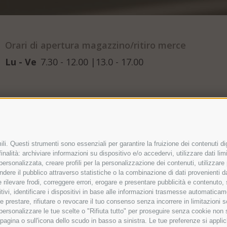
Orari di apertura magazzino/ritiro merce
Lu - Ve
7.30 - 12.00 |13.0 - 17.00
li. Questi strumenti sono essenziali per garantire la fruizione dei contenuti di
nalità: archiviare informazioni su dispositivo e/o accedervi, utilizzare dati limit
 personalizzata, creare profili per la personalizzazione dei contenuti, utilizzare
ere il pubblico attraverso statistiche o la combinazione di dati provenienti da f
 e rilevare frodi, correggere errori, erogare e presentare pubblicità e contenuto
itivi, identificare i dispositivi in base alle informazioni trasmesse automaticam
e prestare, rifiutare o revocare il tuo consenso senza incorrere in limitazioni 
r personalizzare le tue scelte o "Rifiuta tutto" per proseguire senza cookie non
agina o sull'icona dello scudo in basso a sinistra. Le tue preferenze si applic