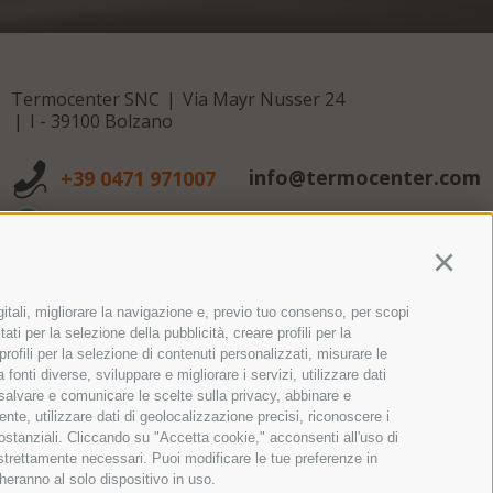
Termocenter SNC
Via Mayr Nusser 24
I - 39100 Bolzano
info@termocenter.com
+39 0471 971007
+39 0471 971007
Continu
gitali, migliorare la navigazione e, previo tuo consenso, per scopi
ati per la selezione della pubblicità, creare profili per la
 profili per la selezione di contenuti personalizzati, misurare le
onti diverse, sviluppare e migliorare i servizi, utilizzare dati
, salvare e comunicare le scelte sulla privacy, abbinare e
ente, utilizzare dati di geolocalizzazione precisi, riconoscere i
sostanziali. Cliccando su "Accetta cookie," acconsenti all'uso di
 strettamente necessari. Puoi modificare le tue preferenze in
heranno al solo dispositivo in uso.